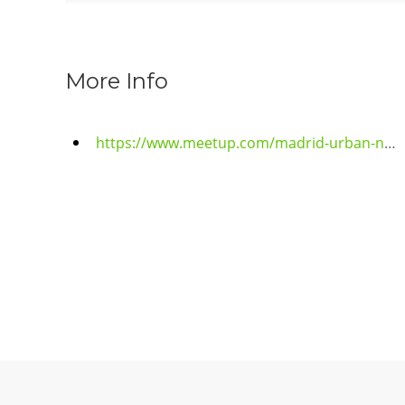
More Info
https://www.meetup.com/madrid-urban-nomads-meetup-group/events/306454899/?utm_medium=referral&utm_campaign=yourEvent_savedevents_share_modal&utm_source=link