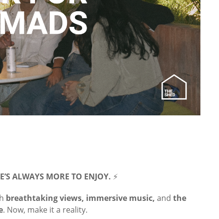
E’S ALWAYS MORE TO ENJOY.
⚡
th
breathtaking views, immersive music,
and
the
e
. Now, make it a reality.